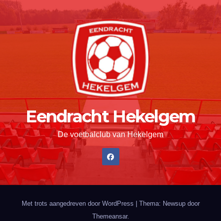
Eendracht Hekelgem
De voetbalclub van Hekelgem
Met trots aangedreven door WordPress
|
Thema: Newsup door
Themeansar
.