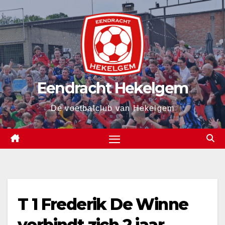
Spring
naar
de
inhoud
Eendracht Hekelgem
De voetbalclub van Hekelgem
T 1 Frederik De Winne
verbindt zich 2 jaar