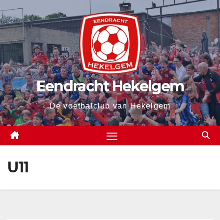
Spring
naar
de
inhoud
Eendracht Hekelgem
De voetbalclub van Hekelgem
U11