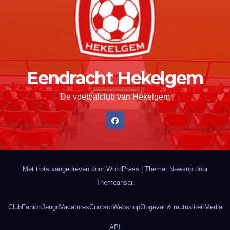
Eendracht Hekelgem
De voetbalclub van Hekelgem
Met trots aangedreven door WordPress
|
Thema: Newsup door
Themeansar
.
Club
Fanion
Jeugd
Vacatures
Contact
Webshop
Ongeval & mutualiteit
Media
API