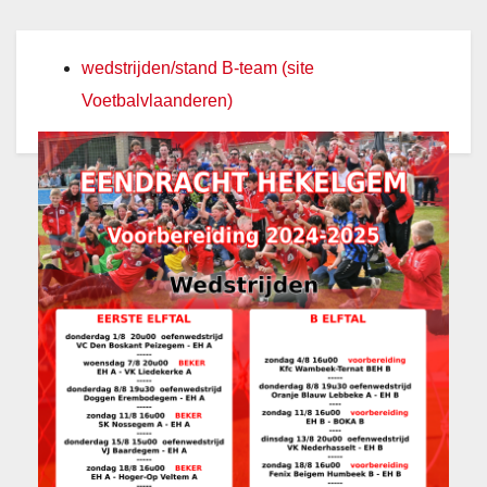
wedstrijden/stand B-team (site
Voetbalvlaanderen)