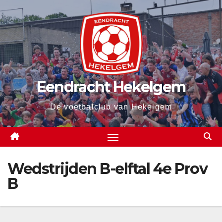
Spring
naar
de
inhoud
Eendracht Hekelgem
De voetbalclub van Hekelgem
Wedstrijden B-elftal 4e Prov
B