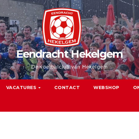
Eendracht Hekelgem
De voetbalclub van Hekelgem
VACATURES
CONTACT
WEBSHOP
O