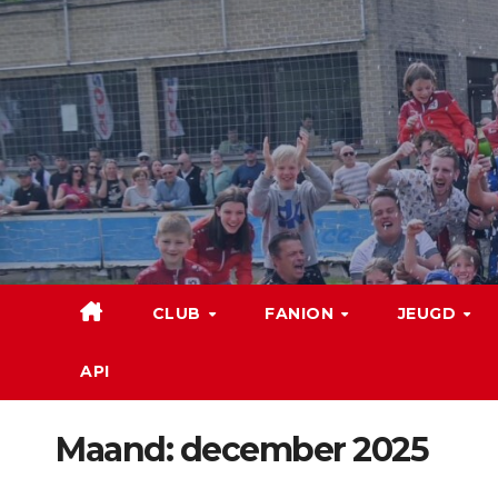
Spring
naar
de
inhoud
CLUB
FANION
JEUGD
API
Maand:
december 2025